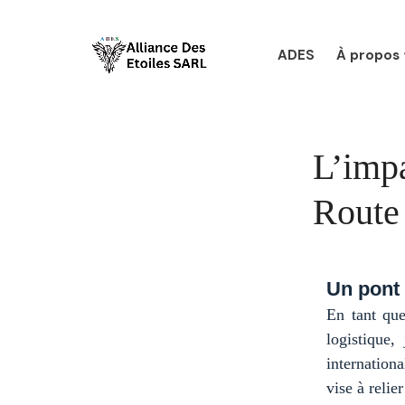
Skip
to
content
ADES
À propos
L’impa
Route 
Un pont 
En tant que
logistique,
internation
vise à relie