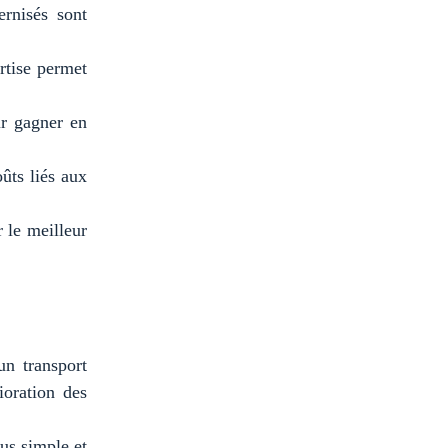
ernisés sont
rtise permet
ur gagner en
ûts liés aux
r le meilleur
un transport
ioration des
us simple et