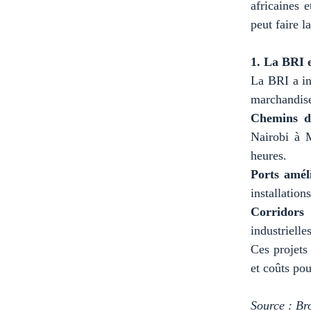
africaines 
peut faire l
1. La BRI e
La BRI a in
marchandises
Chemins d
Nairobi à M
heures.
Ports amél
installation
Corridors 
industrielle
Ces projets
et coûts pou
Source : Br