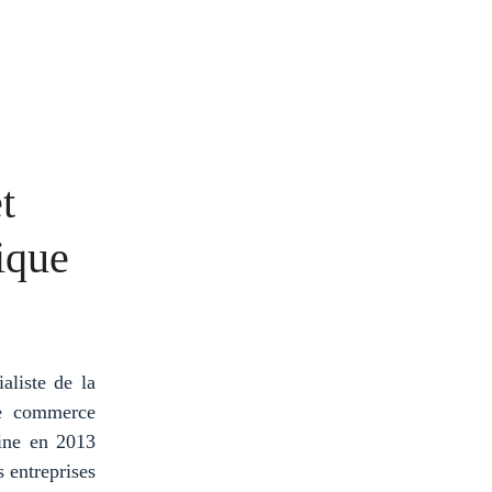
t
ique
aliste de la
 le commerce
hine en 2013
s entreprises