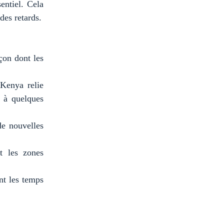
entiel. Cela
des retards.
çon dont les
Kenya relie
s à quelques
de nouvelles
t les zones
nt les temps