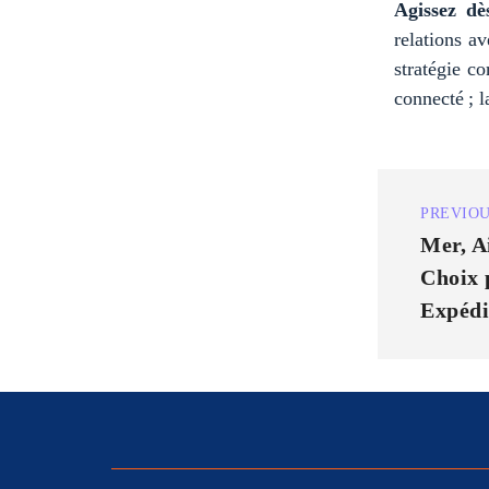
Agissez dè
relations av
stratégie c
connecté ; l
PREVIOU
Mer, A
Choix 
Expédi