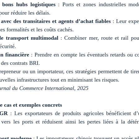
s bons hubs logistiques
: Ports et zones industrielles mod
 pour réduire les délais.
avec des transitaires et agents d’achat fiables
: Leur expe
les formalités et les coûts cachés.
le transport multimodal
: Combiner mer, route et rail po
écurité.
on financière
: Prendre en compte les éventuels retards ou co
 des contrats BRI.
epreneur ou un importateur, ces stratégies permettent de tire
uvelles infrastructures tout en minimisant les risques.
urnal du Commerce International, 2025
e cas et exemples concrets
SGR
: Les exportateurs de produits agricoles bénéficient d’
 vers les ports et réduisent ainsi les pertes liées à la détér
 port moderne
: Les importateurs chinois trouvent un accès pl