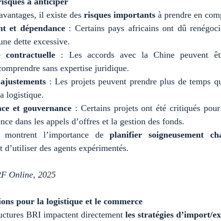
 risques à anticiper
avantages, il existe des
risques importants
à prendre en comp
nt et dépendance
: Certains pays africains ont dû renégoci
une dette excessive.
 contractuelle
: Les accords avec la Chine peuvent êt
 comprendre sans expertise juridique.
 ajustements
: Les projets peuvent prendre plus de temps q
la logistique.
ce et gouvernance
: Certains projets ont été critiqués po
nce dans les appels d’offres et la gestion des fonds.
s montrent l’importance de
planifier soigneusement c
t d’utiliser des agents expérimentés.
RF Online, 2025
ions pour la logistique et le commerce
ructures BRI impactent directement
les stratégies d’import/e