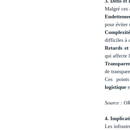
3. Défis et
Malgré ces 
Endetteme
pour éviter 
Complexité
difficiles à
Retards et
qui affecte 
Transparen
de transpare
Ces point
logistique
e
Source : O
4. Implicat
Les infrast