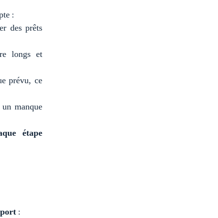
te :
er des prêts
re longs et
ue prévu, ce
ur un manque
haque étape
xport
: